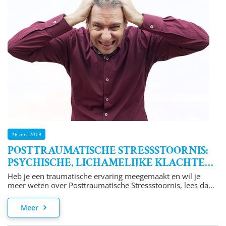
16 mei 2019
POSTTRAUMATISCHE STRESSSTOORNIS:
PSYCHISCHE, LICHAMELIJKE KLACHTEN
EN BEHANDELING VAN
Heb je een traumatische ervaring meegemaakt en wil je
POSTTRAUMATISCHE STRESSSTOORNIS
meer weten over Posttraumatische Stressstoornis, lees dan
verder!
Meer