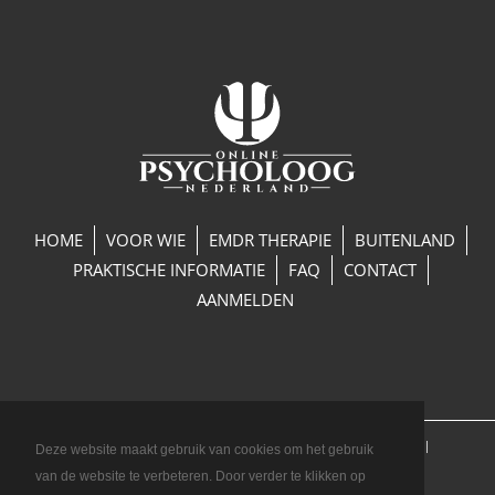
HOME
VOOR WIE
EMDR THERAPIE
BUITENLAND
PRAKTISCHE INFORMATIE
FAQ
CONTACT
AANMELDEN
Copyright 2026 Online Psycholoog Nederland
Deze website maakt gebruik van cookies om het gebruik
Privacyverklaring
Algemene voorwaarden
van de website te verbeteren. Door verder te klikken op